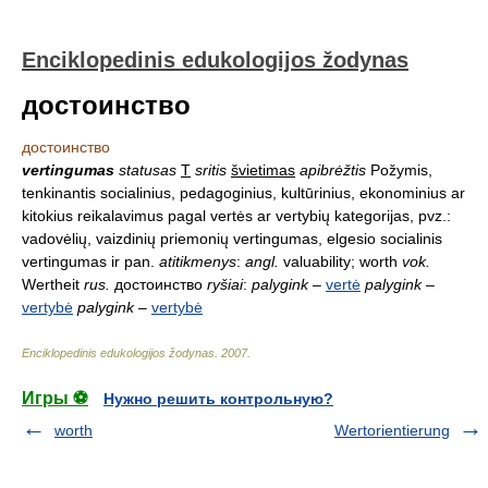
Enciklopedinis edukologijos žodynas
достоинство
достоинство
vertingumas
statusas
T
sritis
švietimas
apibrėžtis
Požymis,
tenkinantis socialinius, pedagoginius, kultūrinius, ekonominius ar
kitokius reikalavimus pagal vertės ar vertybių kategorijas, pvz.:
vadovėlių, vaizdinių priemonių vertingumas, elgesio socialinis
vertingumas ir pan.
atitikmenys
:
angl.
valuability; worth
vok.
Wertheit
rus.
достоинство
ryšiai
:
palygink
–
vertė
palygink
–
vertybė
palygink
–
vertybė
Enciklopedinis edukologijos žodynas
.
2007
.
Игры ⚽
Нужно решить контрольную?
worth
Wertorientierung